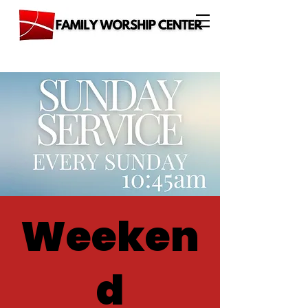
Weeken
d