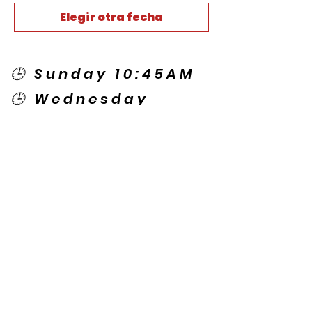
Elegir otra fecha
🕒 Sunday 10:45AM
🕒 Wednesday
7:00PM
🌎 Spanish Services:
Sunday 2:00PM
Thursday 7:30PM
Contact US