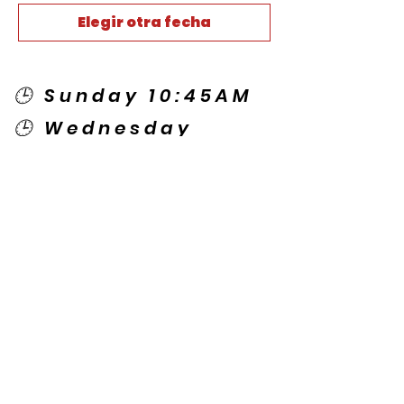
Elegir otra fecha
🕒 Sunday 10:45AM
🕒 Wednesday
7:00PM
🌎 Spanish Services:
Sunday 2:00PM
Thursday 7:30PM
Contact US