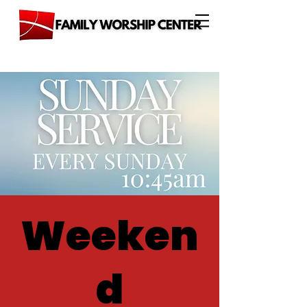
Weeken
d