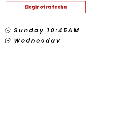
Elegir otra fecha
🕒 Sunday 10:45AM
🕒 Wednesday
7:00PM
🌎 Spanish Services:
Sunday 2:00PM
Thursday 7:30PM
Contact US