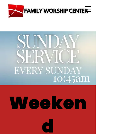
Weeken
d