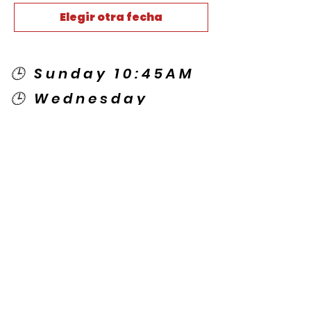
Elegir otra fecha
🕒 Sunday 10:45AM
🕒 Wednesday
7:00PM
🌎 Spanish Services:
Sunday 2:00PM
Thursday 7:30PM
Contact US