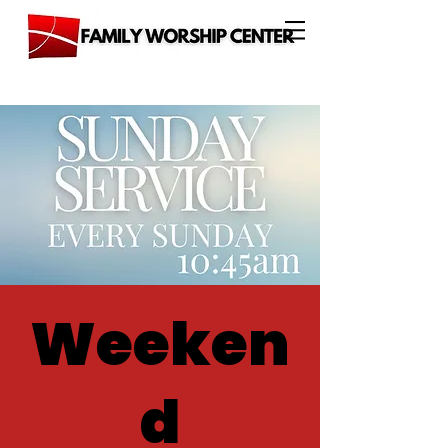
Weeken
d