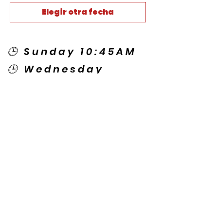
Elegir otra fecha
🕒 Sunday 10:45AM
🕒 Wednesday
7:00PM
🌎 Spanish Services:
Sunday 2:00PM
Thursday 7:30PM
Contact US