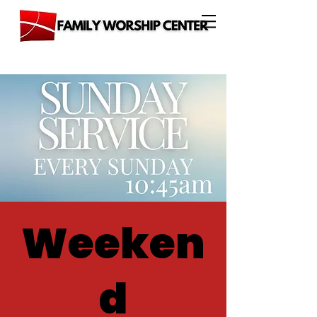
Weeken
d