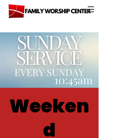
Weeken
d