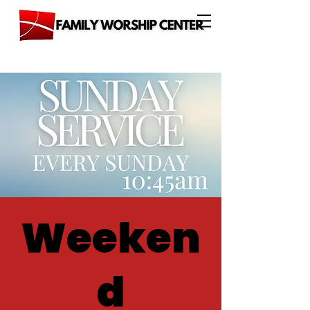
Weeken
d