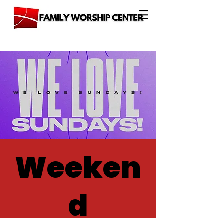
Weeken
d