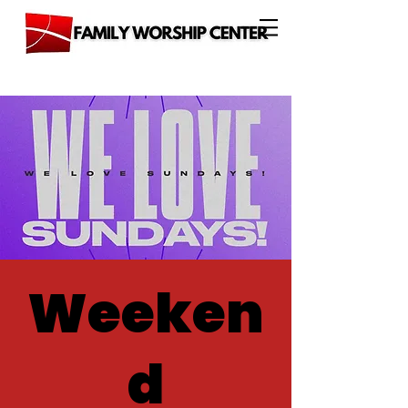
Weeken
d