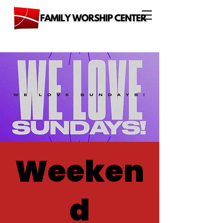
Weeken
d