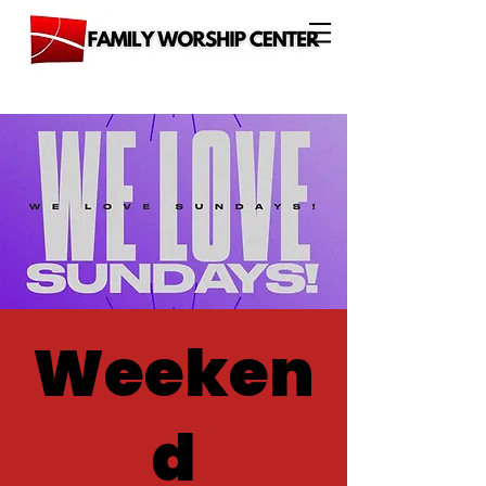
Weeken
d