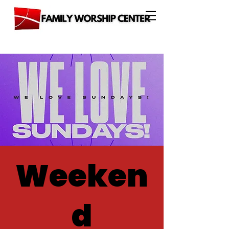
Weeken
d