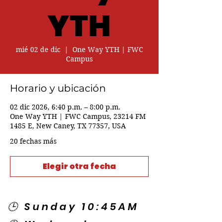
YTH
mié 02 de dic
  |  
One Way YTH | FWC
Campus
Horario y ubicación
02 dic 2026, 6:40 p.m. – 8:00 p.m.
One Way YTH | FWC Campus, 23214 FM
1485 E, New Caney, TX 77357, USA
20 fechas más
Elegir otra fecha
🕒 Sunday 10:45AM