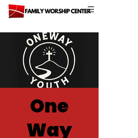
One
Way