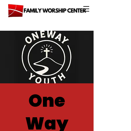
One
Way