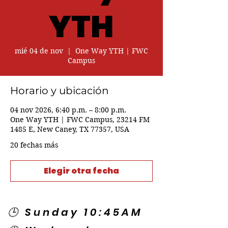
YTH
mié 04 de nov
  |  
One Way YTH | FWC
Campus
Horario y ubicación
04 nov 2026, 6:40 p.m. – 8:00 p.m.
One Way YTH | FWC Campus, 23214 FM
1485 E, New Caney, TX 77357, USA
20 fechas más
Elegir otra fecha
🕒 Sunday 10:45AM