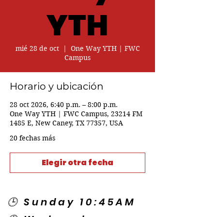
YTH
mié 28 de oct
  |  
One Way YTH | FWC
Campus
Horario y ubicación
28 oct 2026, 6:40 p.m. – 8:00 p.m.
One Way YTH | FWC Campus, 23214 FM
1485 E, New Caney, TX 77357, USA
20 fechas más
Elegir otra fecha
🕒 Sunday 10:45AM