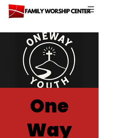
One
Way