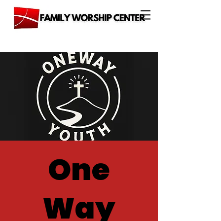
One
Way