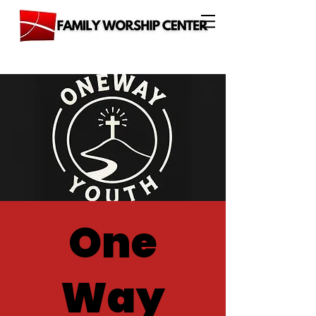
One
Way