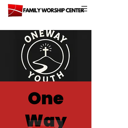
One
Way