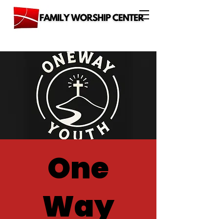
One
Way