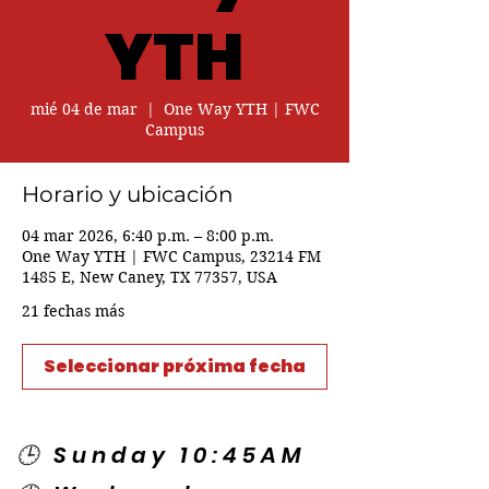
YTH
mié 04 de mar
  |  
One Way YTH | FWC
Campus
Horario y ubicación
04 mar 2026, 6:40 p.m. – 8:00 p.m.
One Way YTH | FWC Campus, 23214 FM
1485 E, New Caney, TX 77357, USA
21 fechas más
Seleccionar próxima fecha
🕒 Sunday 10:45AM