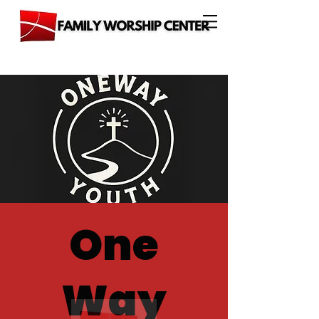
One
Way