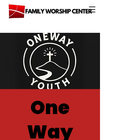
One
Way