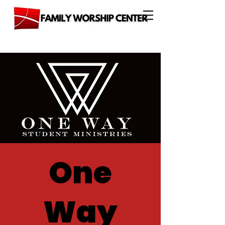
One
Way