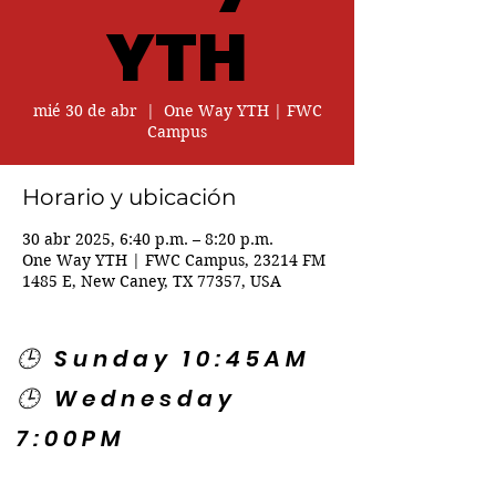
YTH
mié 30 de abr
  |  
One Way YTH | FWC
Campus
Horario y ubicación
30 abr 2025, 6:40 p.m. – 8:20 p.m.
One Way YTH | FWC Campus, 23214 FM
1485 E, New Caney, TX 77357, USA
🕒 Sunday 10:45AM
🕒 Wednesday
7:00PM