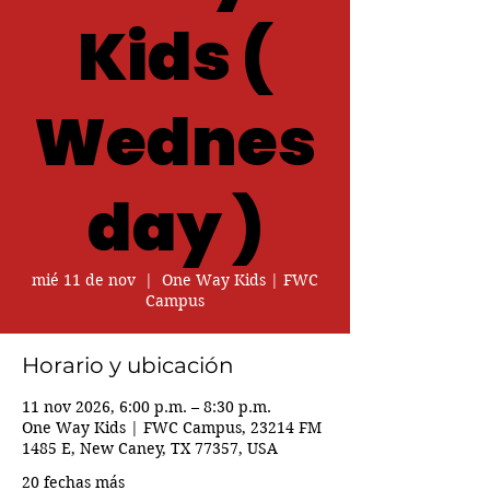
Kids (
Wednes
day )
mié 11 de nov
  |  
One Way Kids | FWC
Campus
Horario y ubicación
11 nov 2026, 6:00 p.m. – 8:30 p.m.
One Way Kids | FWC Campus, 23214 FM
1485 E, New Caney, TX 77357, USA
20 fechas más