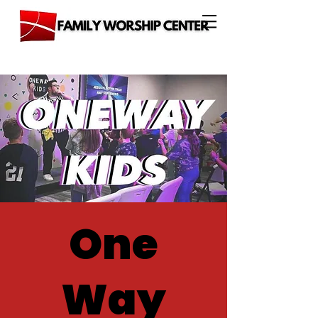
One
Way