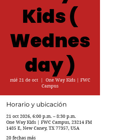
Kids (
Wednes
day )
mié 21 de oct
  |  
One Way Kids | FWC
Campus
Horario y ubicación
21 oct 2026, 6:00 p.m. – 8:30 p.m.
One Way Kids | FWC Campus, 23214 FM
1485 E, New Caney, TX 77357, USA
20 fechas más