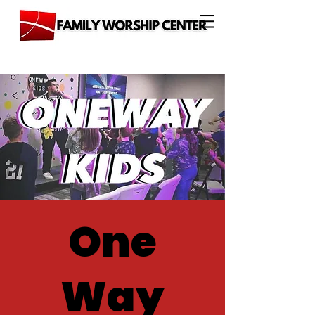
One
Way