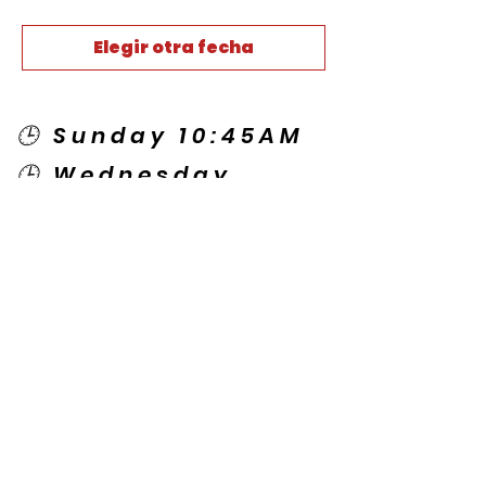
Elegir otra fecha
🕒 Sunday 10:45AM
🕒 Wednesday
7:00PM
🌎 Spanish Services:
Sunday 2:00PM
Thursday 7:30PM