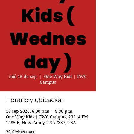
Kids (
Wednes
day )
mié 16 de sep
  |  
One Way Kids | FWC
Campus
Horario y ubicación
16 sep 2026, 6:00 p.m. – 8:30 p.m.
One Way Kids | FWC Campus, 23214 FM
1485 E, New Caney, TX 77357, USA
20 fechas más