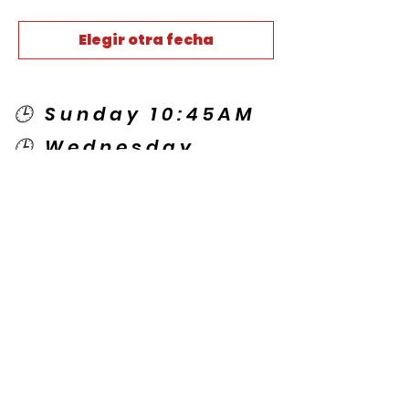
Elegir otra fecha
🕒 Sunday 10:45AM
🕒 Wednesday
7:00PM
🌎 Spanish Services:
Sunday 2:00PM
Thursday 7:30PM