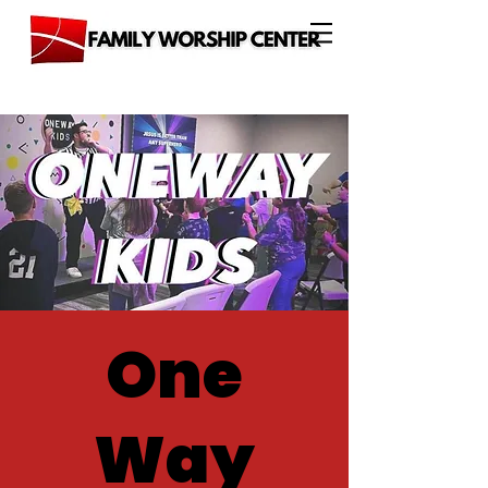
One
Way