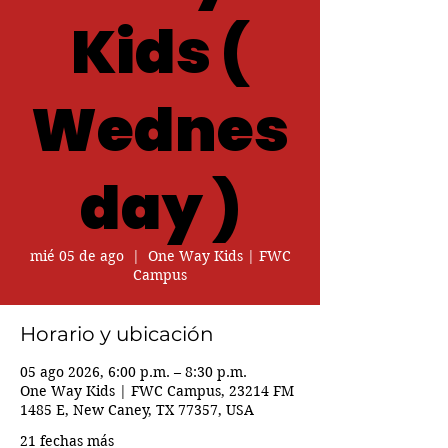
Kids (
Wednes
day )
mié 05 de ago
  |  
One Way Kids | FWC
Campus
Horario y ubicación
05 ago 2026, 6:00 p.m. – 8:30 p.m.
One Way Kids | FWC Campus, 23214 FM
1485 E, New Caney, TX 77357, USA
21 fechas más