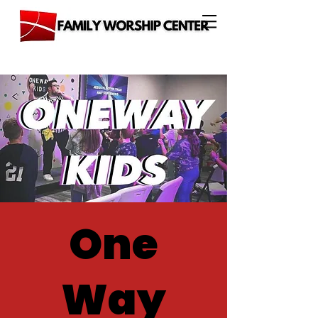
One
Way