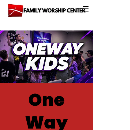
One
Way