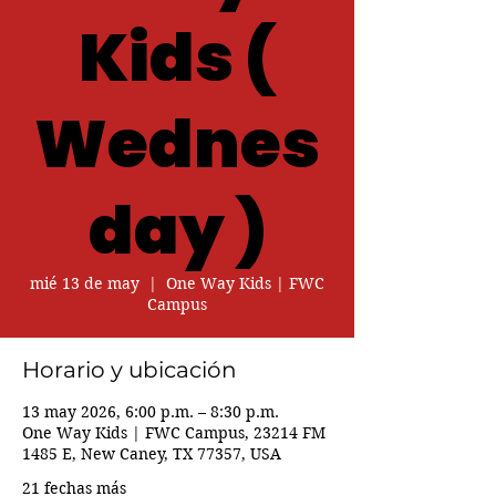
Kids (
Wednes
day )
mié 13 de may
  |  
One Way Kids | FWC
Campus
Horario y ubicación
13 may 2026, 6:00 p.m. – 8:30 p.m.
One Way Kids | FWC Campus, 23214 FM
1485 E, New Caney, TX 77357, USA
21 fechas más