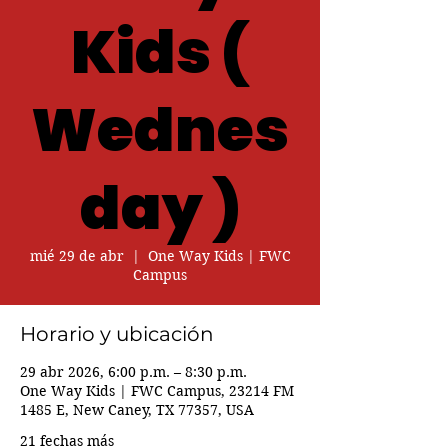
Kids (
Wednes
day )
mié 29 de abr
  |  
One Way Kids | FWC
Campus
Horario y ubicación
29 abr 2026, 6:00 p.m. – 8:30 p.m.
One Way Kids | FWC Campus, 23214 FM
1485 E, New Caney, TX 77357, USA
21 fechas más