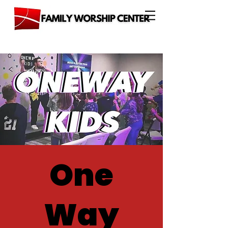
One
Way