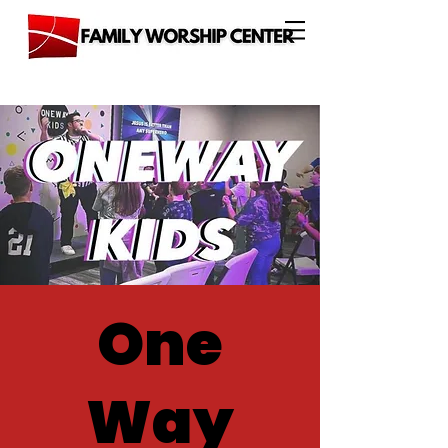
One
Way