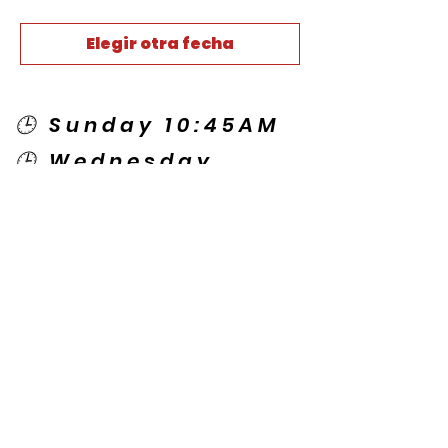
Elegir otra fecha
🕒 Sunday 10:45AM
🕒 Wednesday
7:00PM
🌎 Spanish Services:
Sunday 2:00PM
Thursday 7:30PM