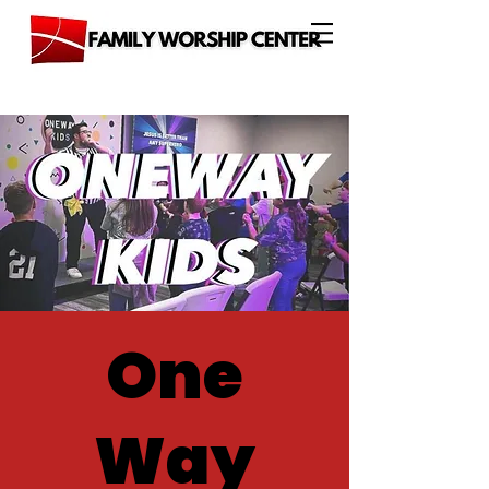
One
Way