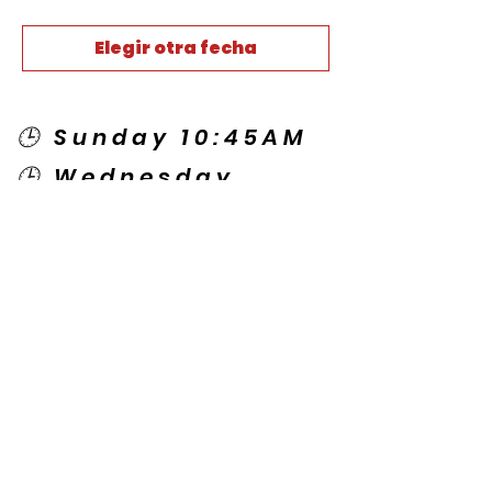
Elegir otra fecha
🕒 Sunday 10:45AM
🕒 Wednesday
7:00PM
🌎 Spanish Services:
Sunday 2:00PM
Thursday 7:30PM