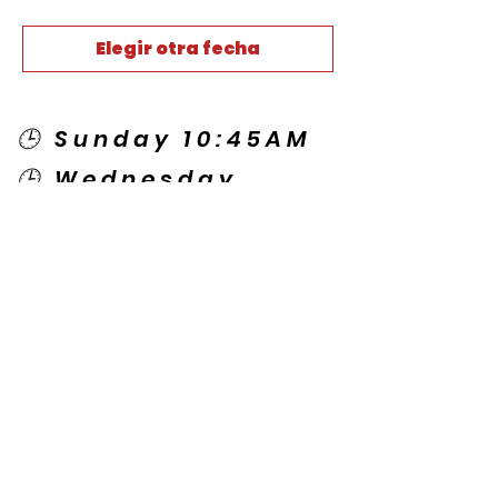
Elegir otra fecha
🕒 Sunday 10:45AM
🕒 Wednesday
7:00PM
🌎 Spanish Services:
Sunday 2:00PM
Thursday 7:30PM