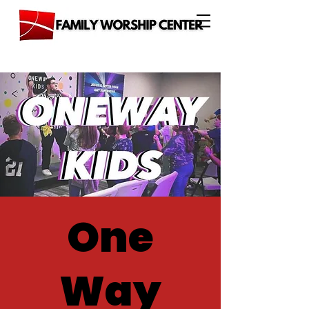
One
Way