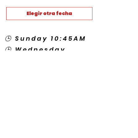
Elegir otra fecha
🕒 Sunday 10:45AM
🕒 Wednesday
7:00PM
🌎 Spanish Services:
Sunday 2:00PM
Thursday 7:30PM