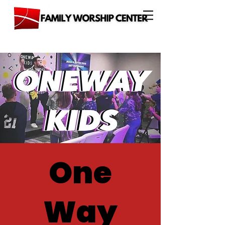
One
Way