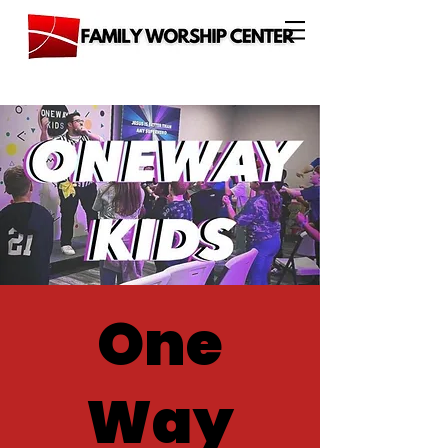
One
Way