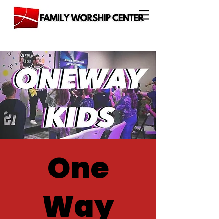
One
Way