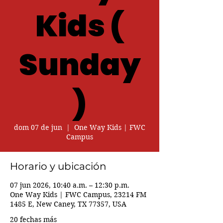
Kids (
Sunday
)
dom 07 de jun
  |  
One Way Kids | FWC
Campus
Horario y ubicación
07 jun 2026, 10:40 a.m. – 12:30 p.m.
One Way Kids | FWC Campus, 23214 FM
1485 E, New Caney, TX 77357, USA
20 fechas más