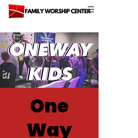
One
Way