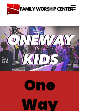
One
Way