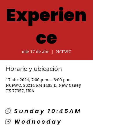
Experien
ce
mié 17 de abr
  |  
NCFWC
Horario y ubicación
17 abr 2024, 7:00 p.m. – 8:00 p.m.
NCFWC, 23214 FM 1485 E, New Caney,
TX 77357, USA
🕒 Sunday 10:45AM
🕒 Wednesday