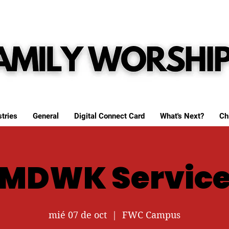
tries
General
Digital Connect Card
What's Next?
Ch
MDWK Servic
mié 07 de oct
  |  
FWC Campus