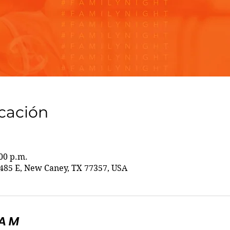
icación
:00 p.m.
85 E, New Caney, TX 77357, USA
5AM