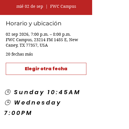
mié 02 de sep
  |  
FWC Campus
Horario y ubicación
02 sep 2026, 7:00 p.m. – 8:00 p.m.
FWC Campus, 23214 FM 1485 E, New
Caney, TX 77357, USA
20 fechas más
Elegir otra fecha
🕒 Sunday 10:45AM
🕒 Wednesday
7:00PM