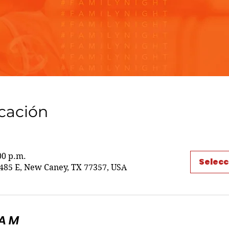
icación
00 p.m.
Selecc
85 E, New Caney, TX 77357, USA
5AM