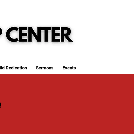
ild Dedication
Sermons
Events
e