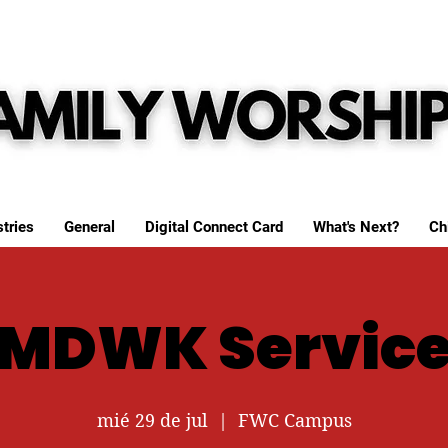
tries
General
Digital Connect Card
What's Next?
Ch
MDWK Servic
mié 29 de jul
  |  
FWC Campus