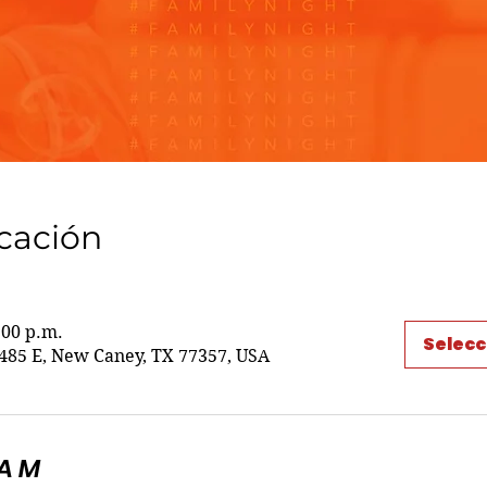
icación
:00 p.m.
Selecc
85 E, New Caney, TX 77357, USA
5AM