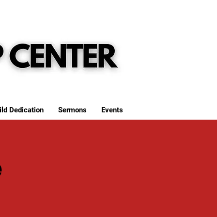
ild Dedication
Sermons
Events
e