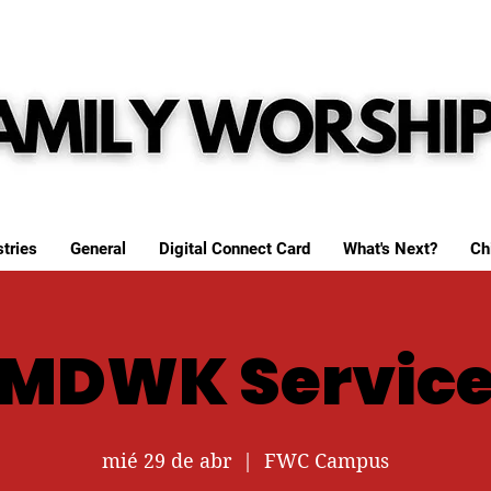
tries
General
Digital Connect Card
What's Next?
Ch
MDWK Servic
mié 29 de abr
  |  
FWC Campus