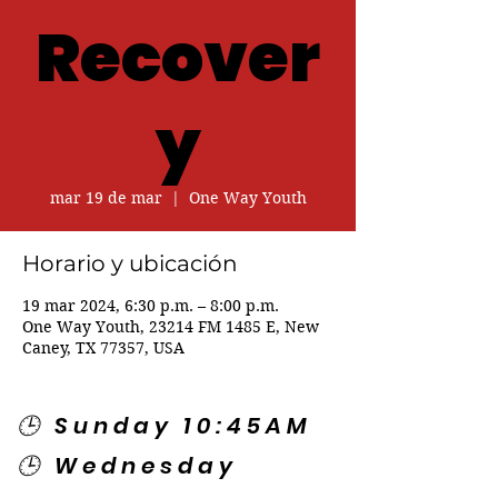
Recover
y
mar 19 de mar
  |  
One Way Youth
Horario y ubicación
19 mar 2024, 6:30 p.m. – 8:00 p.m.
One Way Youth, 23214 FM 1485 E, New
Caney, TX 77357, USA
🕒 Sunday 10:45AM
🕒 Wednesday