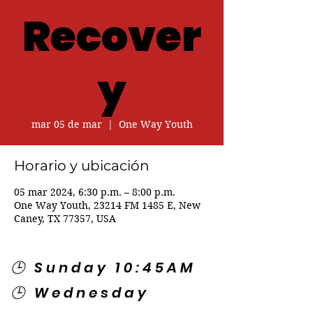
Recover
y
mar 05 de mar
  |  
One Way Youth
Horario y ubicación
05 mar 2024, 6:30 p.m. – 8:00 p.m.
One Way Youth, 23214 FM 1485 E, New
Caney, TX 77357, USA
🕒 Sunday 10:45AM
🕒 Wednesday